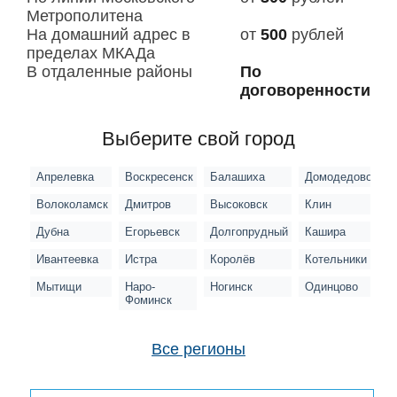
Метрополитена
На домашний адрес в
от
500
рублей
пределах МКАДа
В отдаленные районы
По
договоренности
Выберите свой город
Апрелевка
Воскресенск
Балашиха
Домодедово
В
Волоколамск
Дмитров
Высоковск
Клин
З
Дубна
Егорьевск
Долгопрудный
Кашира
Л
Ивантеевка
Истра
Королёв
Котельники
К
Мытищи
Наро-
Ногинск
Одинцово
Л
Фоминск
Все регионы