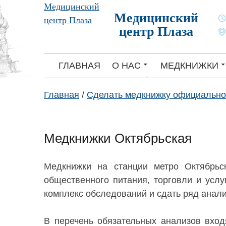
Skip
Медицинский
Медицинский
to
центр Плаза
центр Плаза
content
ГЛАВНАЯ
О НАС
МЕДКНИЖКИ
Главная
/
Сделать медкнижку официально
Медкнижки Октябрьская
Медкнижки на станции метро Октябрь
общественного питания, торговли и услу
комплекс обследований и сдать ряд анал
В перечень обязательных анализов вход