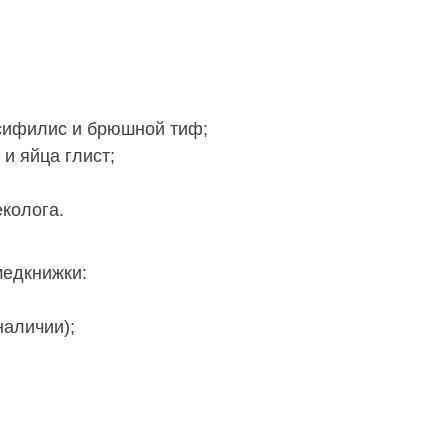
 сифилис и брюшной тиф;
 и яйца глист;
колога.
медкнижки:
наличии);